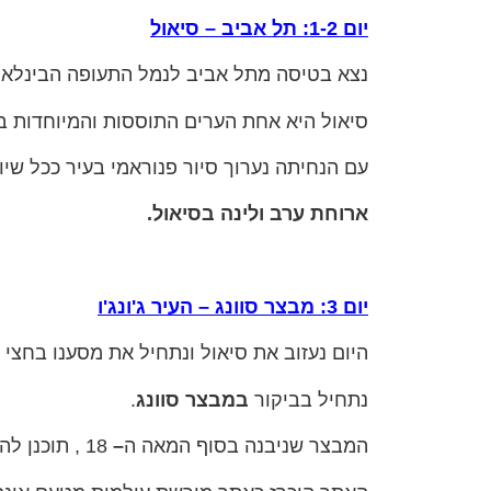
יום 1-2: תל אביב – סיאול
נצא בטיסה מתל אביב לנמל התעופה הבינלאומי 
סיאול היא אחת הערים התוססות והמיוחדות ב
עם הנחיתה נערוך סיור פנוראמי בעיר ככל שיות
ארוחת ערב ולינה בסיאול
.
יום 3: מבצר סוונג – העיר ג'ונג'ו
היום נעזוב את סיאול ונתחיל את מסענו בחצי ה
נתחיל בביקור
במבצר סוונג
.
המבצר שניבנה בסוף המאה ה
–
18 , תוכנן להיות ארמון המלך ג'ונג'ו כאשר תכנן להעתיק לכאן את בירתו.