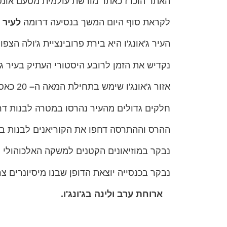
האתר הוכרז כאתר מורשת עולמית מטעם אונסק
לקראת סוף היום המשך בנסיעה דרומה
לעיר ג
העיר ג'אונג'ו היא בירת פרובינציית ג'ולה הצפ
נקדיש את הזמן לרובע היסטורי העתיק בעיר ג'ו
אזור ג'אונג'ו שימש בתחילת המאה ה
–
20 כאסם התבואה של האימפריאליזם היפאני.
חלקים גדולים מהעיר נהרסו במטרה לבנות דר
ההרס וההתרסה דחפו את הקוריאנים לבנות ב
נבקר במוזיאונים הקטנים למשקה האלכוהולי הל
נבקר בכנסייה יוצאת הדופן שבנו מיסיונרים צ
ארוחת ערב ולינה בג'ונג'ו
.