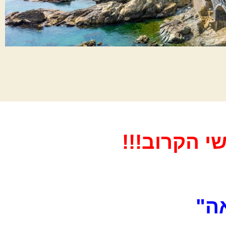
י הקרוב!!!
אה"