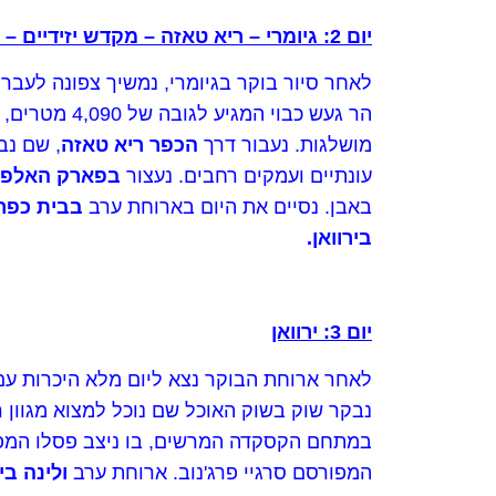
יום 2: גיומרי – ריא טאזה – מקדש יזידיים – פארק האותיות – ירוואן
לאחר סיור בוקר בגיומרי, נמשיך צפונה לעבר
הר געש כבוי
מושלגות. נעבור דרך
הכפר ריא טאזה
, שם נ
עונתיים ועמקים רחבים. נעצור
בפארק האלפב
באבן. נסיים את היום בארוחת ערב
בבית כפרי
בירוואן.
יום 3: ירוואן
לאחר ארוחת הבוקר נצא ליום מלא היכרות עם 
נבקר שוק בשוק האוכל שם נוכל למצוא מגוון ר
במתחם הקסקדה המרשים, בו ניצב פסלו המפורס
המפורסם סרגיי פרג'נוב. ארוחת ערב
ולינה ביר