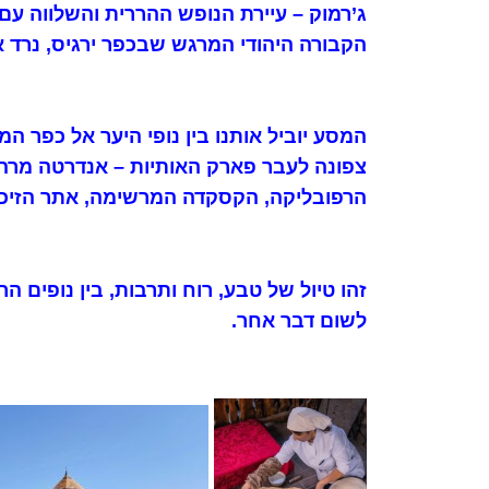
ג’רמוק – עיירת הנופש ההררית והשלווה ע
הקבורה היהודי המרגש שבכפר ירגיס, נרד א
המסע יוביל אותנו בין נופי היער אל כפר ה
צפונה לעבר פארק האותיות – אנדרטה מרהי
הרפובליקה, הקסקדה המרשימה, אתר הזיכרו
זהו טיול של טבע, רוח ותרבות, בין נופים
לשום דבר אחר.