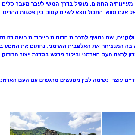
ם מעיינותיה החמים. נעפיל בדרך המשי לעבר מעבר סלים 
ל אגם סוואן התכול ונצא לשייט קסום בין פסגות ההרים.
מולוקנים, שם נחשף לתרבות הרוסית הייחודית השמורה מדו
בה המנציחה את האלפבית הארמני. נחתום את המסע בירו
ן לרצח העם הארמני וביקור מרגש בסדנת ייצור הדודוק
 הרריים עוצרי נשימה לבין מפגשים מרגשים עם העם הארמנ