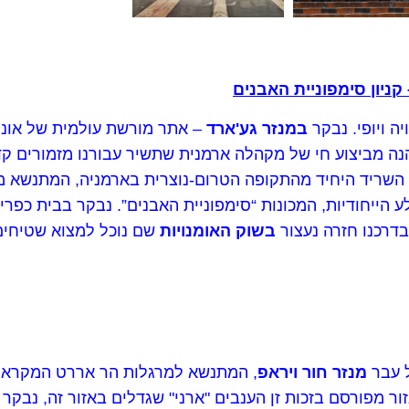
ה ויופי. נבקר
במנזר גע'ארד
– אתר מורשת עולמית של אונס
נה מביצוע חי של מקהלה ארמנית שתשיר עבורנו מזמורים קד
 הייחודיות, המכונות “סימפוניית האבנים”. נבקר בבית כפר
דרכנו חזרה נעצור
בשוק האומנויות
שם נוכל למצוא שטיחים, 
ל עבר
מנזר חור ויראפ
, המתנשא למרגלות הר אררט המקראי.
ור מפורסם בזכות זן הענבים "ארני" שגדלים באזור זה, נבקר 