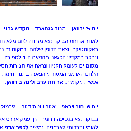
יום 5: ירוואן – מנזר גגהארד – מקדש גרני – קניון סימפוניית האבנים
לאחר ארוחת הבוקר נצא מזרחה ליום מלא חווי
באקוסטיקה יוצאת הדופן שלהם. במקום זה נה
ונבקר במקדש הפגאני מהמאה ה-1 לספירה – השריד היחיד מהתקופה הטרום-נוצרית בארמניה, המתנשא מעל קניון גרני המרשים.
מקומיים
לעומק הקניון ונראה את תצורות הסלע
הלחם הארמני המסורתי הנאפה בתנור חימר. ב
געשית מקומית.
ארוחת ערב ולינה בירוואן.
יום 6: חור ויראפ – אזור ויוטס דזור – ג’רמוק
בבוקר נצא בנסיעה דרומה דרך עמק אררט א
לאומי ותרבותי לארמניה. נמשיך
לכפר ארני
אז