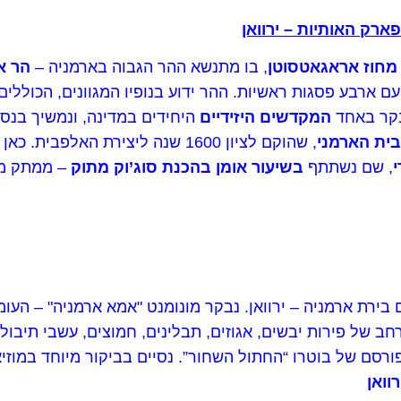
מחוז אראגאטסוטן
, בו מתנשא ההר הגבוה בארמניה –
הר א
 המגיע לגובה של 4,090 מטרים, עם ארבע פסגות ראשיות. ההר ידוע בנופיו המגוו
בקר באחד
המקדשים היזידיים
היחידים במדינה, ונמשיך בנס
ית הארמני
, שהוקם לציון 1600 שנה ליצירת הא
, שם נשתתף
בשיעור אומן בהכנת סוג’וק מתוק
– ממתק מק
בירת ארמניה – ירוואן. נבקר מונומנט "אמא ארמניה" – העומ
חב של פירות יבשים, אגוזים, תבלינים, חמוצים, עשבי תיבול 
ם של בוטרו “החתול השחור”. נסיים בביקור מיוחד במוזיאון
וואן