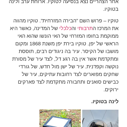
אחר הצהריים נצא בנסיעה לטוקיו. ארוחת ערב ולינה
בטוקיו.
טוקיו – פרוש השם "הבירה המזרחית". טוקיו מהווה
את המרכז ה
תרבותי
וה
כלכלי
של המדינה, כאשר היא
ממוקמת בחופו המזרחי של האי הונשו שהוא האי
הראשי של יפן. טוקיו בירת יפן משנת 1868 ומקום
מושבו של הקיסר. עיר בה ניגודים רבים, תוססת
ומתקדמת אשר אין בה רגע דל, לצד עיר של מסורת
נוקשה וקפדנית. עיר של ישן מול חדש, של גורדי
שחקים מפוארים לצד רחובות עתיקים, עיר של
כבישים סואנים ותחבורה מתקדמת לצד פארקים
ירוקים.
לינה בטוקיו.