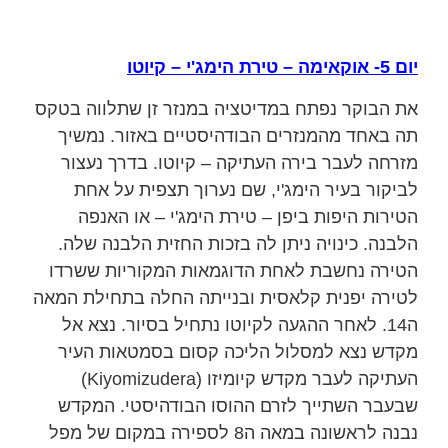
יום 5- אוקאימה – טירת הימג'י – קיוטו
את הבוקר נפתח במדיטציה במנזר זן שתלווה בטקס
תה באחד מהמנזרים הבודהיסטיים באזור. נמשיך
מזרחה לעבר בירה העתיקה – קיוטו. בדרך נעצור
לביקור בעיר הימג'י, שם נערוך תצפית על אחת
הטירות היפות ביפן – טירת הימג'י – או האנפה
הלבנה. כינויה ניתן לה בזכות החזית הלבנה שלה.
הטירה נחשבת לאחת הדוגמאות המקוריות ששרדו
לטירה יפנית קלאסית ובנייתה החלה בתחילת המאה
ה14. לאחר ההגעה לקיוטו נתחיל בסיור. נצא אל
מקדש נצא למסלול הליכה קסום בסמטאות העיר
העתיקה לעבר מקדש קיומיזו (Kiyomizudera)
שבעבר השתייך לזרם ההוסו הבודהיסטי. המקדש
נבנה לראשונה במאה ה8 לספירה במקום של מפל