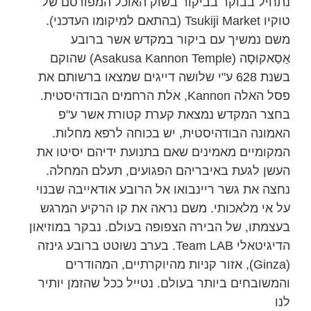
נתחיל בבוקר בביקור בשוק האוכל המפורסם של
טוקיו Tsukiji Market (בהתאם למיקומו העדכני).
משם נמשיך עם ביקור במקדש אשר ברובע
אַסַאקוּסָה (Asakusa Kannon Temple) שהוקם
בשנת 628 ע"י שלושה דייגים שמצאו ברשותם את
פסל האלה Kannon, אלת הרחמים הבודהיסטית.
בחצר המקדש נמצאת קערת קטורת אשר ע"פ
האמונה הבודהיסטית, יש בכוחה לרפא מחלות.
המקומיים מאמינים שאם בתנועת ידיהם יסיטו את
העשן לגעת באיבריהם הפגועים, תעלם המחלה.
נחצה את גשר ריינבואו אל הרובע אודאייבה שבנוי
על אי מלאכותי. משם נראה את קו הרקיע המרגש
בעצמתו, של הבירה הצפופה בעולם. נבקר במוזיאון
הדיגיטאלי Team LAB. בערב נשוטט ברובע גינזה
(Ginza), אזור קניות מהיוקרתיים, המהודרים
והמשובחים ביותר בעולם. נטייל ככל שהזמן יותיר
לנו