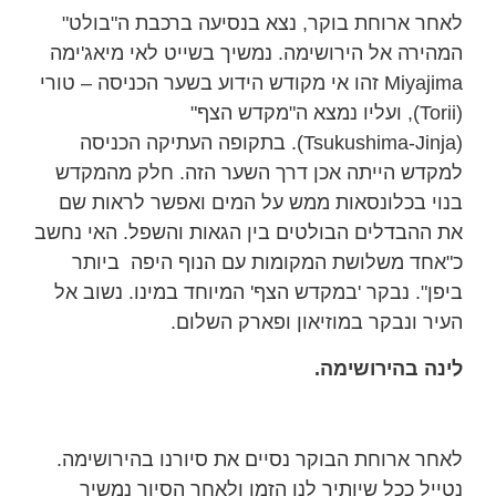
לאחר ארוחת בוקר, נצא בנסיעה ברכבת ה"בולט"
המהירה אל הירושימה. נמשיך בשייט לאי מיאג'ימה
Miyajima זהו אי מקודש הידוע בשער הכניסה – טורי
(Torii), ועליו נמצא ה"מקדש הצף"
(Tsukushima‑Jinja). בתקופה העתיקה הכניסה
למקדש הייתה אכן דרך השער הזה. חלק מהמקדש
בנוי בכלונסאות ממש על המים ואפשר לראות שם
את ההבדלים הבולטים בין הגאות והשפל. האי נחשב
כ"אחד משלושת המקומות עם הנוף היפה ביותר
ביפן". נבקר 'במקדש הצף' המיוחד במינו. נשוב אל
העיר ונבקר במוזיאון ופארק השלום.
לינה בהירושימה.
לאחר ארוחת הבוקר נסיים את סיורנו בהירושימה.
נטייל ככל שיותיר לנו הזמן ולאחר הסיור נמשיך