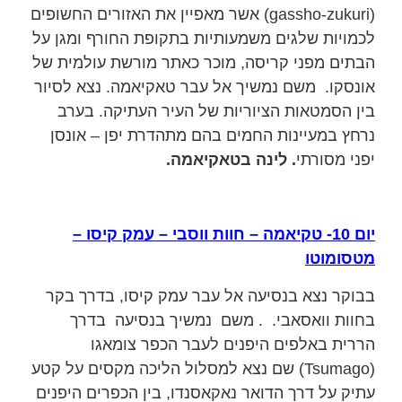
(gassho-zukuri) אשר מאפיין את האזורים החשופים
לכמויות שלגים משמעותיות בתקופת החורף ומגן על
הבתים מפני קריסה, מוכר כאתר מורשת עולמית של
אונסקו. משם נמשיך אל עבר טאקיאמה. נצא לסיור
בין הסמטאות הציוריות של העיר העתיקה. בערב
נרחץ במעיינות החמים בהם מתהדרת יפן – אונסן
יפני מסורתי
. לינה בטאקיאמה.
יום 10- טקיאמה – חוות ווסבי – עמק קיסו –
מטסומוטו
בבוקר נצא בנסיעה אל עבר עמק קיסו, בדרך בקר
בחוות וואסאבי. . משם נמשיך בנסיעה בדרך
הררית באלפים היפנים לעבר הכפר צומאגו
(Tsumago) שם נצא למסלול הליכה מקסים על קטע
עתיק על דרך הדואר נאקאסנדו, בין הכפרים היפנים