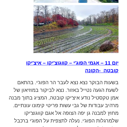
יום 11 – אגמי הפוג'י – קווגוצ'יקו – איצ'יקו
קובטה -הקונה
בשעות הבוקר נצא נצא לעבר הר הפוג'י. בהתאם
לשעת הגעה נטייל באזור. נצא לביקור במוזיאון של
אמן טקסטיל נודע איצ'יקו קובטה, המציג בתוך מבנה
מרהיב עבודות של גבי עשות פריטי קימונו עונתיים.
מחוץ למבנה גן יפה הצופה אל אגם קווגוצ'יקו
שלמרגלות הפוג'י. נעלה לתצפית על הפוג'י ברכבל