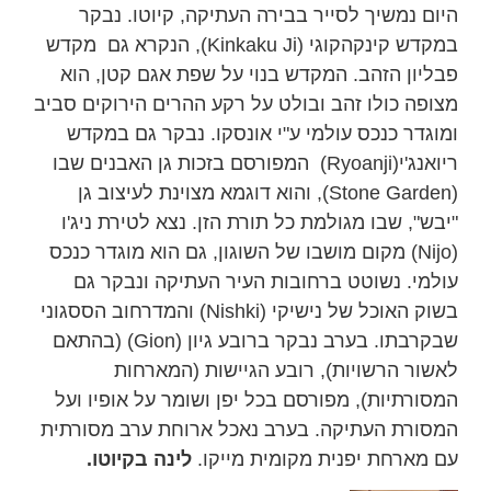
היום נמשיך לסייר בבירה העתיקה, קיוטו. נבקר
במקדש קינקהקוגי (Kinkaku Ji), הנקרא גם מקדש
פבליון הזהב. המקדש בנוי על שפת אגם קטן, הוא
מצופה כולו זהב ובולט על רקע ההרים הירוקים סביב
ומוגדר כנכס עולמי ע"י אונסקו. נבקר גם במקדש
ריואנג'י(Ryoanji) המפורסם בזכות גן האבנים שבו
(Stone Garden), והוא דוגמא מצוינת לעיצוב גן
"יבש", שבו מגולמת כל תורת הזן. נצא לטירת ניג'ו
(Nijo) מקום מושבו של השוגון, גם הוא מוגדר כנכס
עולמי. נשוטט ברחובות העיר העתיקה ונבקר גם
בשוק האוכל של נישיקי (Nishki) והמדרחוב הססגוני
שבקרבתו. בערב נבקר ברובע גיון (Gion) (בהתאם
לאשור הרשויות), רובע הגיישות (המארחות
המסורתיות), מפורסם בכל יפן ושומר על אופיו ועל
המסורת העתיקה. בערב נאכל ארוחת ערב מסורתית
עם מארחת יפנית מקומית מייקו.
לינה בקיוטו.