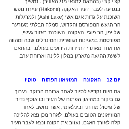
קצ'י קצ'י (בהתאם לתנאי מזג האוויר) . נמשיך
בנסיעה לעבר העיר האקוֹנֵה (Hakone) עיירת נופש
השוכנת על גדות אגם אָשי (Ashi Lake) ולמרגלות
הר הגעש המפורסם והקדוש, סמלה הבלתי מעורער
של יפן, הר פוג'י. האקונה, השוכנת באזור געשי,
מפורסמת במעיינות הגופרית והמינרלים שבה ומהווה
את אחד מאתרי התיירות הידועים בעולם. בהתאם
לשעת ההגעה נתארגן במלון ללינה וארוחת ערב.
יום 12 – האקונה – המוזיאון הפתוח – טוקיו
את היום נקדיש לסיור לאחר ארוחת הבוקר. נערוך
גם ביקור במוזיאון הפתוח של העיר ובו אוסף נדיר
של פיסול מודרני ובינלאומי, אשר נחשב לאחד
המוזיאונים הטובים בעולם. לאחר מכן נצא להליכה
קלה לאורך האגם. נעזוב את הקונה ונצא לעבר העיר