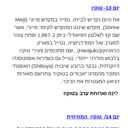
יום 13- טוקיו
את היום נקדיש לבירה. נסייר במקדש מייג'י (Meiji
Shrine), מקדש שינטו המוקדש לקיסר מייג'י, אשר
שם קץ לשלטון הפיאודלי ביפן ב-1,867 ופתח צוהר
למערב ואל המודרניזציה. נטייל בפארק
הַרַאג'וּקוּ(Harajuku) , שם מתכנסים צעירי טוקיו
בלבוש מודרני ייחודי. נטייל גם בשדרות אומוטסנדו
היוקרתית. נבקר ברובע שִיבּוּיָה (Shibuya) האופנתי
המוכר מהסרט "אבודים בטוקיו" ונתרשם מאורות
הניאון המעטרות את הכיכר.
ל
ינה וארוחת ערב בטוקיו
יום 14/ טוקיו המזרחית