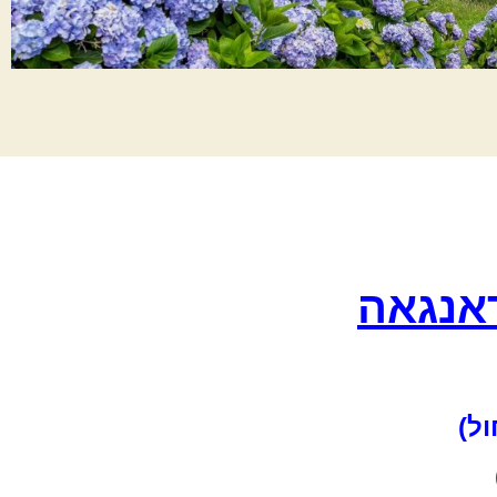
ראנגאה
ול)