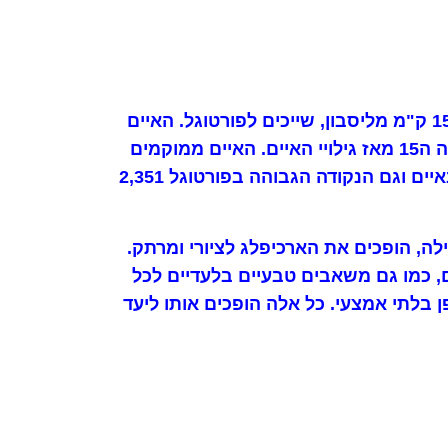
האיים האזוריים הינם ארכיפלג של תשעה איים באוקיינוס האטלנטי. איים געשיים אלה המרוחקים 1500 ק"מ מליסבון, שייכים לפורטוגל. האיים
האזוריים הינם חבל אוטונומי. באיים היוו נקודה חשובה ללימוד עבור הנווטים והספנים האירופים במאה ה15 מאז גילויי האיים. האיים ממוקמים
על גבול של שלושה לוחות טקטוניים ומשני צידה הרכס המרכז אטלנטי. הר הגעש פיקו הינו הגבוהה באיים וגם הנקודה הגבוהה בפורטוגל 2,351
ילה, הופכים את הארכיפלג לציורי ומרתק.
ם, כמו גם משאבים טבעיים בלעדיים לכל
ן בלתי אמצעי. כל אלה הופכים אותו ליעד