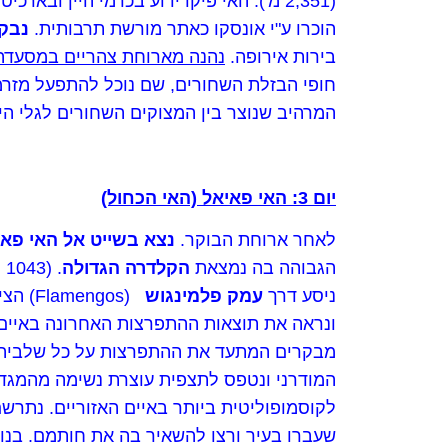
(2,351 מ'). האי פיקו ידוע בכרמי היין 
הוכרו ע"י אונסקו כאתר מורשת תרבותית.
נבקר
בירות אירופה.
נהנה מארוחת צהריים במסעדה
חופי הבזלת השחורים, שם נוכל להתפעל מזרמ
המרהיב שנוצר בין המצוקים השחורים לגלי הים
יום 3: האי פאיאל (האי הכחול)
לאחר ארוחת הבוקר.
נצא בשייט אל האי פאי
הגבוהה בה נמצאת
הקלדרה הגדולה
.
ניסע דרך
עמק פלמינגוש
(Flamengos) הציורי ובו טחנות קמח צבעוניות שהוקמו ע"י מתיישבים פלמים במאה ה 15. נבקר
ונראה את תוצאות ההתפרצות האחרונה באיים ה
מבקרים המתעד את ההתפרצות על כל שלביה. נ
המודרני ונטפס לתצפית עוצרת נשימה מהמגדל
לקוסמופוליטית ביותר באיים האזוריים. נתרש
שעברו בעיר ורצו להשאיר בה את חותמם. בנוס