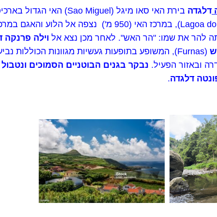
ה
דלגדה
בירת האי סאו מיגל ( Miguel
 להר את שמו: "הר האש". לאחר מכן נצא אל
וילה פרנקה ד
ש
(Furnas), המשופע בתופעות געשיות מגוונות הכוללות נ
רה ובאזור הפעיל.
נבקר בגנים הבוטניים הסמוכים ונטבול
ונטה דלגדה
.