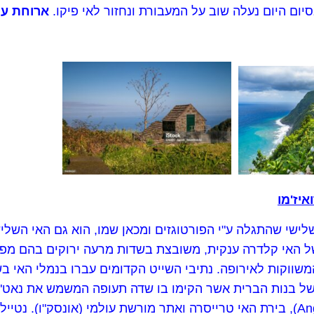
בסיום היום נעלה שוב על המעבורת ונחזור לאי פיקו.
ארוחת ערב
 של האי קלדרה ענקית, משובצת בשדות מרעה ירוקים בהם מפ
שווקות לאירופה. נתיבי השייט הקדומים עברו בנמלי האי ב
ל בנות הברית אשר הקימו בו שדה תעופה המשמש את נאט"ו 
(Angra do Heroismo), בירת האי טרייסרה ואתר מורשת עולמי (אונסק"ו