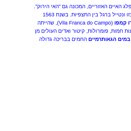
Sao) האי הגדול בארכיפלג האיים האזוריים, המכונה גם "האי הירוק".
(Lagoa do Fogo), במרכז האי (950 מ') נצפה אל הלוע והאגם במרכזו ונטייל ברגל בין התצפיות. בשנת 1563
ו קמפו
(Vila Franca do Campo), שהייתה
ביעות חמות, פומרולות, קיטור ואדים העולים מן
 במים הגאותרמיים
החמים בבריכה גדולה