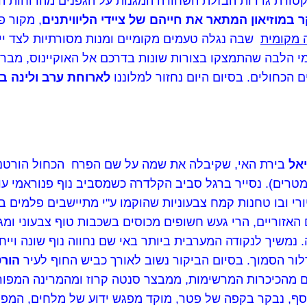
ובארכיטקטורת גדרות הבזלת השחורה המגנות על הגפנים מהרוחות 
 במוזיאון המתאר את חייהם של ציידי הליוויתנים
, מקור 
 מקומית
שבה נגלה טעמים מקומיים ומנות מסורתיות לצד יינו
י הלבה שהתמצקו בצורות שונות בדרכם אל האוקיינוס, מברי
 הכחולים. בסיום היום נחזור למלוננו
לארוחת ערב ולינה בפ
אל
בירת האי, שקיבלה את שמה על שם הפרח הכחול הורטנז
 (1043 מטרים). נסייר ברגל סביב הקלדרה כשמסביב נוף פנוראמי
אזוריים, הרי געש חשופים מכוסים בשכבות טוף צבעוני ומג
משיך לנקודה המערבית ביותר באי שם נחווה נוף שונה וייח
ור הסמוך. בסיום הביקור נשוב לאורך כביש החוף לעיר
הור
ם מהכיכרות המרשימות, ממבצר סנטה קרוז ומהמרינה המפורס
ף, נבקר בקפה של פטר, מוקד מפגש ידוע של מלחים, המפורסם