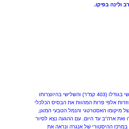
 ולינה בפיקו.
, האי השלישי שהתגלה ע"י הפורטוגזים ומכאן שמו, הוא גם האי השלישי בגודלו (403 קמ"ר) והשלישי בהיווצרותו
וזרות אלפי פרות המהוות את הבסיס הכלכלי
של מיקומו האסטרטגי והנמל הטבעי המוגן,
ואת ארה"ב עד היום. עם ההגעה נצא לסיור
). נטייל במרכז ההיסטורי של אנגרה ונראה את