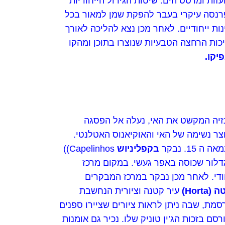
העזות ומרסס הים. שיטות הגידול הייחודיות
פרנסה עיקרי בעבר להפקת שמן למאור בכל
ת ייחודיים. לאחר מכן נצא להליכה לאורך
כות הרחצה הטבעיות שנוצרו בתוכן ומהקו
יקו
.
יה המקשט את האי, נעלה אל הפסגה
 עוצר נשימה של האי והאוקיאנוס האטלנטי.
בקפליניוש
Capelinhos))
דלור שכוסה באפר געשי. במקום מרכז
ודי. לאחר מכן נבקר במרכז המבקרים
טה
(Horta)
עיר קטנה וציורית הנחשבת
מת, שבה ניתן לראות ציורים שציירו ספנים
 בזכות הג’ין טוניק שלו. נכיר גם אומנות