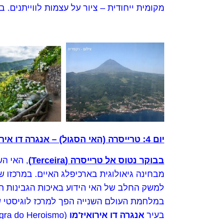
מקומית ייחודית – ציור על עצמות לווייתנים. 
יום 4: טרייסרה (האי הסגול) – אנגרה דו אירואיז'מו
בבוקר נטוס אל טרייסרה (
Terceira
)
מבחינה גיאולוגית בארכיפלג האיים. במרכזו
למשק החלב של האי הידוע באיכות הגבינות המ
במלחמת העולם השנייה הפך למרכז לוגיסטי ש
בעיר
אנגרה דו אירואיז'מו