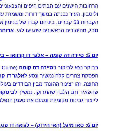
הרחובות הישנים עם הבתים היפים והצבעוניים,
וליסבון. העיר נבנתה במשך דורות ומשמרת עד
סבג, מהיהודים הראשונים שהגיעו לאי.
ארוחת 
יום 5: סיירה דה קומה
– אלגר דו קרוואו – ב
בבוקר נצא לביקור ב
סיירה דה קומה
הפסקת צהרים קלה נמשיך ונסע ל
אלגר דו קרו
החוצה. זהו "צינור ההזנה" מבין הבודדים בעול
שהשאיר זרם הלבה שהתרוקן. נמשיך ל
ביסקו
לייצור גבינות מקומיות ונטעם את טעמן הנפל
יום 6: סאו מיגל (האי הירוק) – לגואה דו פוגו (אגם האש) – פורנאש – האזור הגיאותרמי