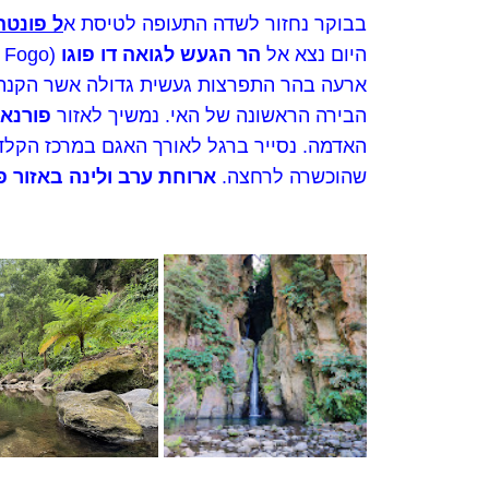
בבוקר נחזור לשדה התעופה לטיסת א
ל פונט
היום נצא אל
הר הגעש לגואה דו פוגו
ארעה בהר התפרצות געשית גדולה אשר הקנתה
הבירה הראשונה של האי. נמשיך לאזור
פורנא
האדמה. נסייר ברגל לאורך האגם במרכז הקלד
שהוכשרה לרחצה.
ארוחת ערב ולינה באזור פ