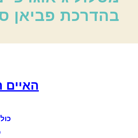
בהדרכת פביאן ס
האיים ה
כולל
פ