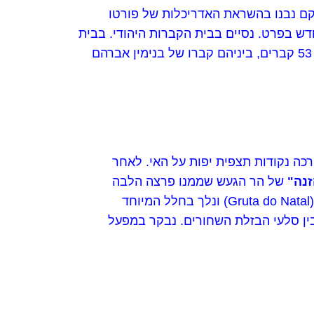
חלקם נבנו בהשראת האדריכלות של פורטו
דש בפרט. נסיים בבית הקברות היהודי. בבית
הקברות 53 קברים, ביניהם קברו של בנימין אברהם סבג, מהיהודים הראשונים שהגיעו לאי.. בבית הקברות 53 קברים, ביניהם קברו של בנימין אברהם
 ולאורכה נקודות תצפית יפות על האי. לאחר
זנה"
של הר הגעש שממנו פרצה הלבה
(Gruta do Natal) ונלך בחלל המיוחד
נבנו בין סלעי הבזלת השחורים. נבקר במפעל