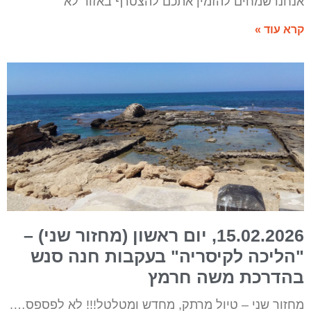
אנחנו שמחים להזמין אתכם להצטרף באזור לא
קרא עוד »
15.02.2026, יום ראשון (מחזור שני) –
"הליכה לקיסריה" בעקבות חנה סנש
בהדרכת משה חרמץ
מחזור שני – טיול מרתק, מחדש ומטלטל!!! לא לפספס….